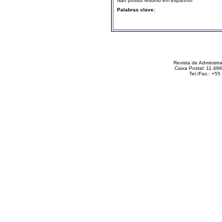
Não possui resumo em espanhol
Palabras clave:
Revista de Administ
Caixa Postal: 11.49
Tel./Fax.: +5