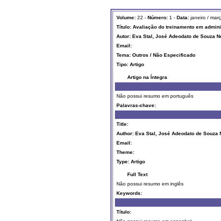
Volume:
22 -
Número:
1 -
Data:
janeiro / mar
Título:
Avaliação do treinamento em admini
Autor: Eva Stal, José Adeodato de Souza N
Email:
Tema:
Outros / Não Especificado
Tipo:
Artigo
Artigo na Íntegra
Não possui resumo em português
Palavras-chave:
Title:
Author: Eva Stal, José Adeodato de Souza 
Email:
Theme:
Type:
Artigo
Full Text
Não possui resumo em inglês
Keywords:
Título: