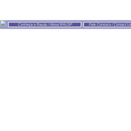
Conheça a Rausp / About RAUSP
Fale Conosco / Contact U