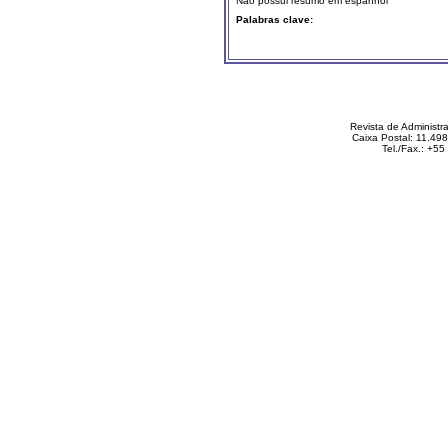
Não possui resumo em espanhol
Palabras clave:
Revista de Administ
Caixa Postal: 11.49
Tel./Fax.: +5