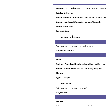
Volume:
51 -
Número:
1 -
Data:
aneiro / fever
Título:
Editorial
Autor: Nicolau Reinhard and Maria Sylvia 
Email: reinhard@usp.br; ssaes@usp.br
Tema:
Editorial
Tipo:
Artigo
Artigo na Íntegra
Não possui resumo em português
Palavras-chave:
Title:
Author: Nicolau Reinhard and Maria Sylvi
Email: reinhard@usp.br; ssaes@usp.br
Theme:
Type:
Artigo
Full Text
Não possui resumo em inglês
Keywords:
Título: