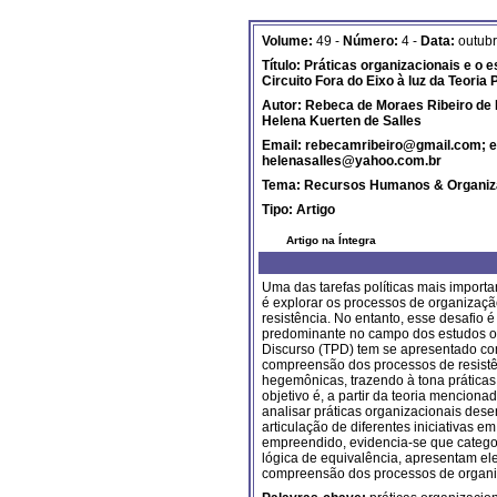
Volume:
49 -
Número:
4 -
Data:
outub
Título:
Práticas organizacionais e o e
Circuito Fora do Eixo à luz da Teoria 
Autor: Rebeca de Moraes Ribeiro de B
Helena Kuerten de Salles
Email: rebecamribeiro@gmail.com; e
helenasalles@yahoo.com.br
Tema:
Recursos Humanos & Organiz
Tipo:
Artigo
Artigo na Íntegra
Uma das tarefas políticas mais importa
é explorar os processos de organizaçã
resistência. No entanto, esse desafio é
predominante no campo dos estudos org
Discurso (TPD) tem se apresentado com
compreensão dos processos de resistê
hegemônicas, trazendo à tona práticas 
objetivo é, a partir da teoria mencionad
analisar práticas organizacionais dese
articulação de diferentes iniciativas 
empreendido, evidencia-se que categor
lógica de equivalência, apresentam el
compreensão dos processos de organiz