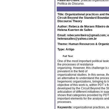
Palavras-chave:
práticas organizaciona
Política do Discurso.
Title: Organizational practices and th
Circuit Beyond the Standard Boundarie
Discourse Theory
Author: Rebeca de Moraes Ribeiro de 
Helena Kuerten de Salles
Email: rebecamribeiro@gmail.com; e
helenasalles@yahoo.com.br
Theme:
Human Resources & Organiz
Type:
Artigo
Full Text
One of the most important political tasks
the processes of resistance
organizing. However, this challenge is d
prevalent in the field of
organizational studies. In this sense, 
an alternative to understand the proce
hegemonic organizations, bringing to li
objective of this work is, within PDT´s 
developed by the Circuit Beyond the St
articulation of different initiatives in
shows that categories provided by PDT 
important elements for the analysis an
processes.
Keywords:
organizational practices, 