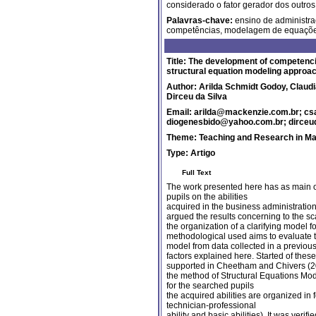
considerado o fator gerador dos outros 
Palavras-chave:
ensino de administra
competências, modelagem de equações 
Title: The development of competenci
structural equation modeling approa
Author: Arilda Schmidt Godoy, Claud
Dirceu da Silva
Email: arilda@mackenzie.com.br; csa
diogenesbido@yahoo.com.br; dirce
Theme:
Teaching and Research in 
Type:
Artigo
Full Text
The work presented here has as main obj
pupils on the abilities
acquired in the business administrati
argued the results concerning to the sca
the organization of a clarifying model for
methodological used aims to evaluate th
model from data collected in a previous 
factors explained here. Started of thes
supported in Cheetham and Chivers (2
the method of Structural Equations Model
for the searched pupils
the acquired abilities are organized in fo
technician-professional
ability and basic abilities). It was verif