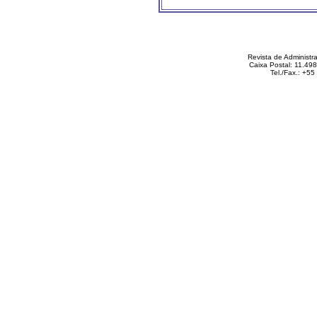
Revista de Administ
Caixa Postal: 11.49
Tel./Fax.: +5