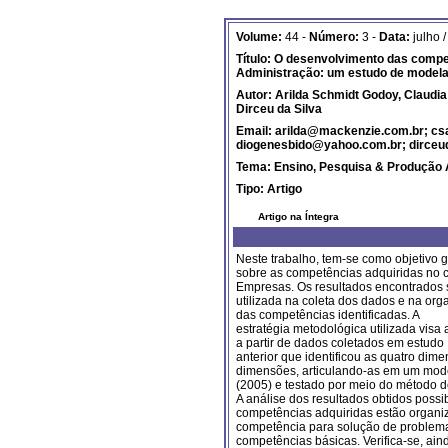
Volume:
44 -
Número:
3 -
Data:
julho 
Título:
O desenvolvimento das compet
Administração: um estudo de modela
Autor: Arilda Schmidt Godoy, Claudi
Dirceu da Silva
Email: arilda@mackenzie.com.br; csa
diogenesbido@yahoo.com.br; dirce
Tema:
Ensino, Pesquisa & Produção
Tipo:
Artigo
Artigo na Íntegra
Neste trabalho, tem-se como objetivo ge
sobre as competências adquiridas no 
Empresas. Os resultados encontrados s
utilizada na coleta dos dados e na or
das competências identificadas. A
estratégia metodológica utilizada visa
a partir de dados coletados em estudo
anterior que identificou as quatro dime
dimensões, articulando-as em um mod
(2005) e testado por meio do método 
A análise dos resultados obtidos possib
competências adquiridas estão organiz
competência para solução de problemas
competências básicas. Verifica-se, ain