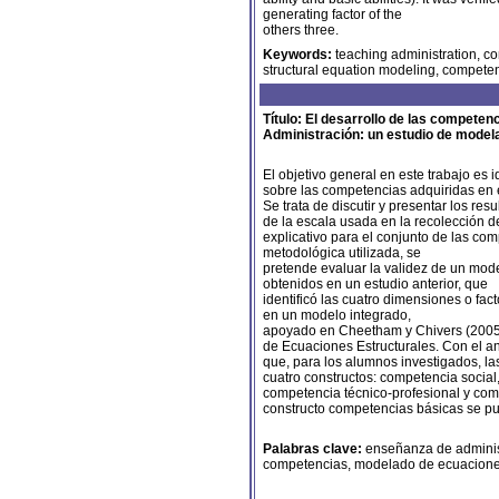
generating factor of the
others three.
Keywords:
teaching administration, c
structural equation modeling, competen
Título: El desarrollo de las compete
Administración: un estudio de model
El objetivo general en este trabajo es i
sobre las competencias adquiridas en 
Se trata de discutir y presentar los re
de la escala usada en la recolección d
explicativo para el conjunto de las com
metodológica utilizada, se
pretende evaluar la validez de un mode
obtenidos en un estudio anterior, que
identificó las cuatro dimensiones o fac
en un modelo integrado,
apoyado en Cheetham y Chivers (2005
de Ecuaciones Estructurales. Con el an
que, para los alumnos investigados, l
cuatro constructos: competencia socia
competencia técnico-profesional y co
constructo competencias básicas se pu
Palabras clave:
enseñanza de adminis
competencias, modelado de ecuaciones