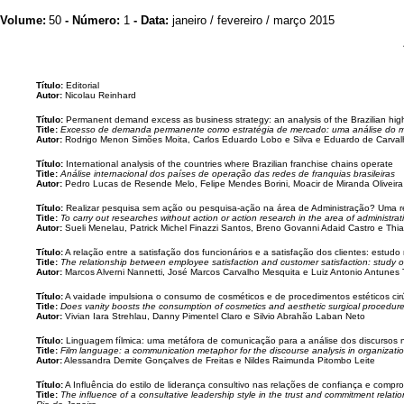
Volume:
50
- Número:
1
- Data:
janeiro / fevereiro / março 2015
Título:
Editorial
Autor:
Nicolau Reinhard
Título:
Permanent demand excess as business strategy: an analysis of the Brazilian hig
Title:
Excesso de demanda permanente como estratégia de mercado: uma análise do mer
Autor:
Rodrigo Menon Simões Moita, Carlos Eduardo Lobo e Silva e Eduardo de Carva
Título:
International analysis of the countries where Brazilian franchise chains operate
Title:
Análise internacional dos países de operação das redes de franquias brasileiras
Autor:
Pedro Lucas de Resende Melo, Felipe Mendes Borini, Moacir de Miranda Oliveira
Título:
Realizar pesquisa sem ação ou pesquisa-ação na área de Administração? Uma r
Title:
To carry out researches without action or action research in the area of administra
Autor:
Sueli Menelau, Patrick Michel Finazzi Santos, Breno Govanni Adaid Castro e T
Título:
A relação entre a satisfação dos funcionários e a satisfação dos clientes: estu
Title:
The relationship between employee satisfaction and customer satisfaction: study o
Autor:
Marcos Alverni Nannetti, José Marcos Carvalho Mesquita e Luiz Antonio Antunes T
Título:
A vaidade impulsiona o consumo de cosméticos e de procedimentos estéticos cir
Title:
Does vanity boosts the consumption of cosmetics and aesthetic surgical procedure
Autor:
Vivian Iara Strehlau, Danny Pimentel Claro e Silvio Abrahão Laban Neto
Título:
Linguagem fílmica: uma metáfora de comunicação para a análise dos discursos 
Title:
Film language: a communication metaphor for the discourse analysis in organizati
Autor:
Alessandra Demite Gonçalves de Freitas e Nildes Raimunda Pitombo Leite
Título:
A Influência do estilo de liderança consultivo nas relações de confiança e comp
Title:
The influence of a consultative leadership style in the trust and commitment relati