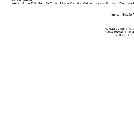
Rio de Janeiro
Autor:
Marco Tulio Fundão Zanini, Marcio Carvalho Colmerauer dos Santos e Diego de F
Índice
|
Edição A
Revista de Administ
Caixa Postal: 11.49
Tel./Fax.: +5