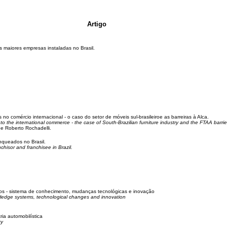
Artigo
maiores empresas instaladas no Brasil.
o comércio internacional - o caso do setor de móveis sul-brasileiroe as barreiras à Alca.
to the international commerce - the case of South-Brazilian furniture industry and the FTAA barrie
e Roberto Rochadelli.
nqueados no Brasil.
chisor and franchisee in Brazil.
pos - sistema de conhecimento, mudanças tecnológicas e inovação
owledge systems, technological changes and innovation
ria automobilística
ry