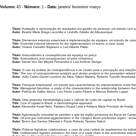
Volume:
43
- Número:
1
- Data:
janeiro/ fevereiro/ março
Título:
Avaliação e mensuração de resultados em gestão de pessoas: um estudo com as 
Autor:
Beatriz Maria Braga Lacombe e Lindolfo Galvão de Albuquerque
Título:
Elementos externos essenciais à implementação de equipes: um estudo de caso
Title:
Essential external elements for the implementation of teams: a case study.
Autor:
Viviane Carvalho Bejarano e Luiz Alberto Pilatti.
Título:
Antecedentes e conseqüências da injustiça no preço.
Title:
Antecedents and consequences of price unfairness
Autor:
Daniel Von Der Weyde Fernandes e Luiz Antônio Slongo.
Título:
O uso da análise de correspondência e de cluster para a percepção das relações n
Title:
The use of correspondence analysis and cluster analysis to the perception related 
Autor:
João Carlos Garzel Leodoro da Silva, Gilson Martins, Roberto Tuyoshi Hosokawa 
Título:
Franquia empresarial: um estudo das características do relacionamento entre fra
Title:
Managerial franchise: a study of the characteristics in the relationship between fran
Autor:
Patrcia de Salles Vance, Luiz Paulo Lopes Fávero e Marcos Roberto Luppe.
Título:
Uma proposta meotodológica para o cálculo do custo de capital no Brasil.
Title:
Cost of capital in Brazil: a methodological approach
Autor:
Alexandre Assaf Neto, Fabiano Guasti Lima e Adriana Maria Procópio de Araújo.
Título:
Aglomeração industrial de petróleo e gás da região produtora da Bacia de Cam
Title:
Oil and gas industrial agglomeration in the Campos Basin productive region - kn
Autor:
Bruno dos Santos Silvestre e Paulo Roberto Tavares Dalcol
Título:
Práticas logísticas colaborativas: o caso de uma cadeia de suprimentos da indúst
Title:
Collaborative logistics practices: the case of a suply chain in the automotive indust