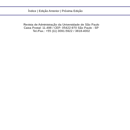
Índice
|
Edição Anterior
|
Próxima Edição
Revista de Administração da Universidade de São Paulo
Caixa Postal: 11.498 / CEP: 05422-970 São Paulo - SP
Tel./Fax.: +55 (11) 3091-5922 / 3818-4002