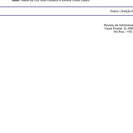
Autor:
Maria da Luz Góis Campos e Elinete Luisa Lopes
Índice
|
Edição A
Revista de Administ
Caixa Postal: 11.49
Tel./Fax.: +5