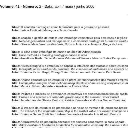
Volume:
41
- Número:
2
- Data:
abril / maio / junho 2006
Título:
O contrato psicológico como ferramenta para a gestão de pessoas
Autor:
Leticia Fantinato Menegon e Tania Casado
Título:
Criação e gestão de redes: uma estratégia competitiva para empresas e regiões
Title:
Network generation and management: a competitive strategy for businesses and r
Autor:
Gláucia Maria Vasconcellos Vale, Robson Amâncio e Juvêncio Braga de Lima
Título:
O caso como estratégia de ensino na área de Administração
Title:
Case method as teaching strategy in business area
Autor:
Ana Akemi Ikeda, Tânia Modesto Veludo-de-Oliveira e Marcos Cortez Campomar
Título:
Ativos intangíveis e estrutura de capital: a influência das marcas e patentes sob
Title:
Intangible assets and capital structure: the influence of trademarks and patents o
Autor:
Eduardo Kazuo Kayo, Chang Chuan Teh e Leonardo Fernando Cruz Basso
Título:
Análise comparativa da estrutura do prazo de financiamento das maiores empres
Title:
Comparative analysis of the debt maturing structure of the leading companies in t
Autor:
Mauricio Ribeiro do Valle e Ariádine de Freitas Silva
Título:
Políticas e práticas de governança corporativa em empresas brasileiras de capita
Title:
Policies and practices of corporate governance in the Brazilian stock market
Autor:
Janete Lara de Oliveira Bertucci, Patrícia Bernardes e Mônica Mansur Brandão
Título:
O impacto da estrutura de propriedade no valor de mercado de empresas brasile
Title:
The impact of the corporate ownership in the market value of Brazilians companies
Autor:
Eduardo Senra Coutinho, Hudson Fernandes Amaral e Luiz Alberto Bertucci
Título:
Administração da produção artesanal em empresa cooperativa: o caso Copala
Title:
Administration of handicraft production for cooperative company: the Copala’s stu