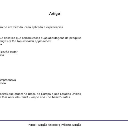
Artigo
ição de um método, caso aplicado e experiências
as e desafios que cercam essas duas abordagens de pesquisa
allenges of the two research approaches
la
zação militar
tion
compreensiva
eview
nceiras que atuam no Brasil, na Europa e nos Estados Unidos
ns that work into Brazil, Europe and The United States
Índice
|
Edição Anterior
|
Próxima Edição