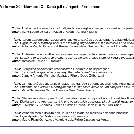
Volume:
39
- Número:
3
- Data:
julho / agosto / setembro
Título:
Análise de informações de inteligência estratégica antecipativa coletiva: propos
Autor:
Marie-Laurence Caron-Fasan e Raquel Janissek-Muniz
Título:
Aprendizagem organizacional versus organizações que aprendem: característic
Title:
Organizational learning versus the learning organizations: characteristics and ch
Autor:
Antônio Virgílio Bittencourt Bastos, Sônia Maria Guedes Gondim e Elizabeth Loio
Título:
Ambiente de aprendizagem e cultura em organizações: estudo de caso em organi
Title:
Learning environment and organizational culture: a case study of military organiza
Autor:
Tomás de Aquino Guimarães
Título:
A empresa socialmente responsável: o debate e as implicações
Title:
The socially responsible company: the debate and the implications
Autor:
Cláudio Antonio Pinheiro Machado Filho e Decio Zylbersztajn
Título:
Configurações estruturais e relacionais da rede de fornecedores: uma resenha 
Title:
Structural and relational configurations in supplier's networks: an comprehensive r
Autor:
Mário Sacomano Neto e Oswaldo Mário Serra Truzzi
Título:
Disclosure e risco operacional: uma abordagem comparativa em instituições fina
Title:
Disclosure and operational risk: one comparative approach with financial institutio
Autor:
L. Nelson G. Carvalho, Adriana Cristina Garcia Trapp e Betty Lilian Chan
Título:
Valor em risco ajustado pela liquidez aplicado no mercado acionário brasileiro
Title:
Liquidity adjusted VaR in Brazilian equity markets
Autor:
Mauro Ritins Gonçalves Valério e Luiz Felipe Jacques da Motta