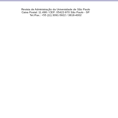
Revista de Administração da Universidade de São Paulo
Caixa Postal: 11.498 / CEP: 05422-970 São Paulo - SP
Tel./Fax.: +55 (11) 3091-5922 / 3818-4002