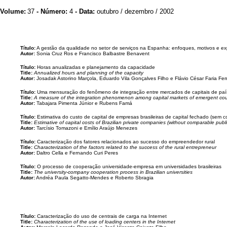
Volume:
37
- Número:
4
- Data:
outubro / dezembro / 2002
Título:
A gestão da qualidade no setor de serviços na Espanha: enfoques, motivos e ex
Autor:
Sonia Cruz Ros e Francisco Balbastre Benavent
Título:
Horas anualizadas e planejamento da capacidade
Title:
Annualized hours and planning of the capacity
Autor:
Josadak Astorino Marçola, Eduardo Vila Gonçalves Filho e Flávio César Faria Fe
Título:
Uma mensuração do fenômeno de integração entre mercados de capitais de pa
Title:
A measure of the integration phenomenon among capital markets of emergent cou
Autor:
Tabajara Pimenta Júnior e Rubens Famá
Título:
Estimativa do custo de capital de empresas brasileiras de capital fechado (sem c
Title:
Estimative of capital costs of Brazilian private companies (without comparable pub
Autor:
Tarcísio Tomazoni e Emílio Araújo Menezes
Título:
Caracterização dos fatores relacionados ao sucesso do empreendedor rural
Title:
Characterization of the factors related to the success of the rural entrepreneur
Autor:
Daltro Cella e Fernando Curi Peres
Título:
O processo de cooperação universidade-empresa em universidades brasileiras
Title:
The university-company cooperation process in Brazilian universities
Autor:
Andréa Paula Segatto-Mendes e Roberto Sbragia
Título:
Caracterização do uso de centrais de carga na Internet
Title:
Characterization of the use of loading centers in the Internet