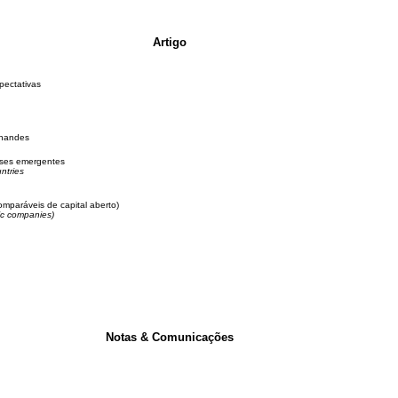
Artigo
pectativas
rnandes
íses emergentes
ntries
omparáveis de capital aberto)
lic companies)
Notas & Comunicações