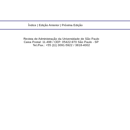
Índice
|
Edição Anterior
|
Próxima Edição
Revista de Administração da Universidade de São Paulo
Caixa Postal: 11.498 / CEP: 05422-970 São Paulo - SP
Tel./Fax.: +55 (11) 3091-5922 / 3818-4002