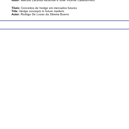
Autor:
Marcelo Lacerda Rezende e José Vicente Caixeta-Filho
Título:
Conceitos de hedge em mercados futuros
Title:
Hedge concepts in future markets
Autor:
Rodrigo De Losso da Silveira Bueno