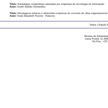
Título:
Estratégias competitivas adotadas por empresas de tecnologia de informação
Autor:
André Sathler Guimarães
Título:
Abordagens teóricas e dimensões empíricas do conceito de clima organizacional
Autor:
Katia Elizabeth Puente - Palacios
Índice
|
Edição A
Revista de Administ
Caixa Postal: 11.49
Tel./Fax.: +5