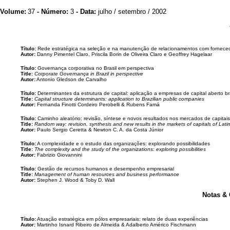
Volume:
37
- Número:
3
- Data:
julho / setembro / 2002
Título:
Rede estratégica na seleção e na manutenção de relacionamentos com fornec
Autor:
Danny Pimentel Claro, Priscila Borin de Oliveira Claro e Geoffrey Hagelaar
Título:
Governança corporativa no Brasil em perspectiva
Title:
Corporate Governança in Brazil in perspective
Autor:
Antonio Gledson de Carvalho
Título:
Determinantes da estrutura de capital: aplicação a empresas de capital aberto bra
Title:
Capital structure determinants: application to Brazilian public companies
Autor:
Fernanda Finotti Cordeiro Perobelli & Rubens Famá
Título:
Caminho aleatório: revisão, síntese e novos resultados nos mercados de capitai
Title:
Random way: revision, synthesis and new results in the markets of capitals of Lati
Autor:
Paulo Sergio Ceretta & Newton C. A. da Costa Júnior
Título:
A complexidade e o estudo das organizações: explorando possibilidades
Title:
The complexity and the study of the organizations: exploring possibilities
Autor:
Fabrizio Giovannini
Título:
Gestão de recursos humanos e desempenho empresarial
Title:
Management of human resources and business performance
Autor:
Stephen J. Wood & Toby D. Wall
Notas &
Título:
Atuação estratégica em pólos empresariais: relato de duas experiências
Autor:
Martinho Isnard Ribeiro de Almeida & Adalberto Américo Fischmann