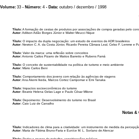
Volume:
33
- Número:
4
- Data:
outubro / dezembro / 1998
Título:
A formação de cestas de produtos por associações de compra geradas pelo cons
Autor:
Adilson Adão Borges Júnior e Walter Meucci Nique
Título:
O impacto da dupla negociação: um estudo de eventos de ADR brasileiros
Autor:
Newton C. A. da Costa Júnior, Ricardo Pereira Câmara Leal, Celso F. Lemme e 
Título:
Valor da marca: uma reflexão sobre conceitos
Autor:
Antonio Catlos Pizarro de Mattos Barretto e Rubens Famá
Título:
O conceito de sustentabilidade na política de turismo e meio ambiente
Autor:
Mário Carlos Beni
Título:
Comportamento dos jovens com relação às agências de viagens
Autor:
Ana Akemi Ikeda, Marcos Cortez Campomar e Emi Tanaka
Título:
Impactos socioeconômicos do turismo
Autor:
Beatriz Helena Gelas Lage e Paulo César Milone
Título:
Depoimento: Desenvolvimento do turismo no Brasil
Autor:
Caio Luiz de Carvalho
Notas &
Título:
Indicadores de clima para a criatividade: um instrumento de medida da percepção
Autor:
Maria de Fátima Bruno-Faria e Euníce M. L. Soríano de Alencar
Título:
Poder e grupos de trabalho: considerações teórícas