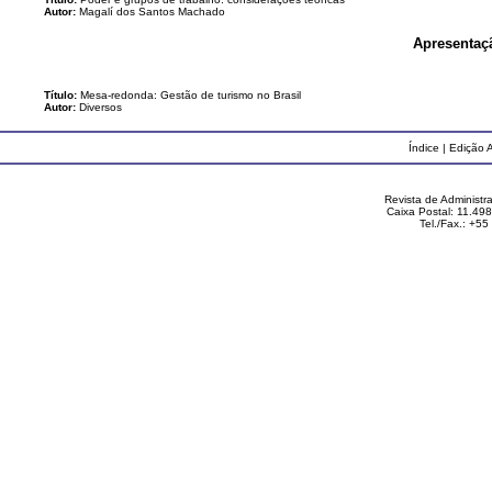
Autor:
Magalí dos Santos Machado
Apresentaç
Título:
Mesa-redonda: Gestão de turismo no Brasil
Autor:
Diversos
Índice
|
Edição A
Revista de Administ
Caixa Postal: 11.49
Tel./Fax.: +5