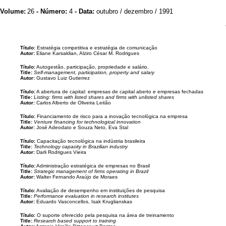
Volume:
26
- Número:
4
- Data:
outubro / dezembro / 1991
Título:
Estratégia competitiva e estratégia de comunicação
Autor:
Eliane Karsaklian, Alziro César M. Rodrigues
Título:
Autogestão, participação, propriedade e salário.
Title:
Self-management, participation, property and salary
Autor:
Gustavo Luiz Gutierrez
Título:
A abertura de capital: empresas de capital aberto e empresas fechadas
Title:
Listing: firms with listed shares and firms with unlisted shares
Autor:
Carlos Alberto de Oliveira Leitão
Título:
Financiamento de risco para a inovação tecnológica na empresa
Title:
Venture financing for technological innovation
Autor:
José Adeodato e Souza Neto, Eva Stal
Título:
Capacitação tecnológica na indústria brasileira
Title:
Technology capacity in Brazilian industry
Autor:
Darli Rodrigues Vieira
Título:
Administração estratégica de empresas no Brasil
Title:
Strategic management of firms operating in Brazil
Autor:
Walter Fernando Araújo de Moraes
Título:
Avaliação de desempenho em instituições de pesquisa
Title:
Performance evaluation in research institutes
Autor:
Eduardo Vasconcellos, Isak Kruglianskas
Título:
O suporte oferecido pela pesquisa na área de treinamento
Title:
Research based support to training