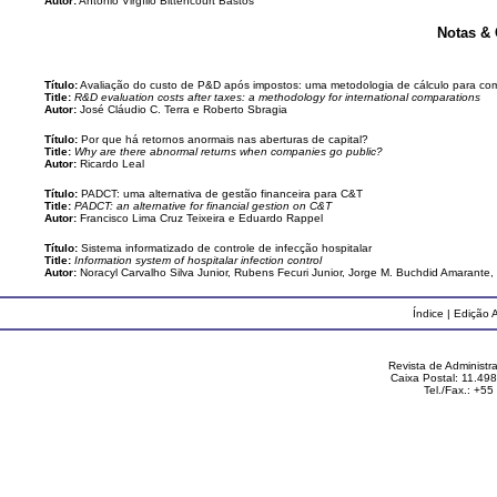
Autor:
Antonio Virgílio Bittencourt Bastos
Notas &
Título:
Avaliação do custo de P&D após impostos: uma metodologia de cálculo para com
Title:
R&D evaluation costs after taxes: a methodology for international comparations
Autor:
José Cláudio C. Terra e Roberto Sbragia
Título:
Por que há retornos anormais nas aberturas de capital?
Title:
Why are there abnormal returns when companies go public?
Autor:
Ricardo Leal
Título:
PADCT: uma alternativa de gestão financeira para C&T
Title:
PADCT: an alternative for financial gestion on C&T
Autor:
Francisco Lima Cruz Teixeira e Eduardo Rappel
Título:
Sistema informatizado de controle de infecção hospitalar
Title:
Information system of hospitalar infection control
Autor:
Noracyl Carvalho Silva Junior, Rubens Fecuri Junior, Jorge M. Buchdid Amarante, 
Índice
|
Edição A
Revista de Administ
Caixa Postal: 11.49
Tel./Fax.: +5