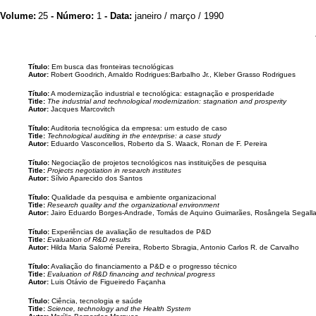
Volume:
25
- Número:
1
- Data:
janeiro / março / 1990
Título:
Em busca das fronteiras tecnológicas
Autor:
Robert Goodrich, Arnaldo Rodrigues:Barbalho Jr., Kleber Grasso Rodrigues
Título:
A modernização industrial e tecnológica: estagnação e prosperidade
Title:
The industrial and technological modernization: stagnation and prosperity
Autor:
Jacques Marcovitch
Título:
Auditoria tecnológica da empresa: um estudo de caso
Title:
Technological auditing in the enterprise: a case study
Autor:
Eduardo Vasconcellos, Roberto da S. Waack, Ronan de F. Pereira
Título:
Negociação de projetos tecnológicos nas instituições de pesquisa
Title:
Projects negotiation in research institutes
Autor:
Sílvio Aparecido dos Santos
Título:
Qualidade da pesquisa e ambiente organizacional
Title:
Research quality and the organizational environment
Autor:
Jairo Eduardo Borges-Andrade, Tomás de Aquino Guimarães, Rosângela Segalla 
Título:
Experiências de avaliação de resultados de P&D
Title:
Evaluation of R&D results
Autor:
Hilda Maria Salomé Pereira, Roberto Sbragia, Antonio Carlos R. de Carvalho
Título:
Avaliação do financiamento a P&D e o progresso técnico
Title:
Evaluation of R&D financing and technical progress
Autor:
Luis Otávio de Figueiredo Façanha
Título:
Ciência, tecnologia e saúde
Title:
Science, technology and the Health System