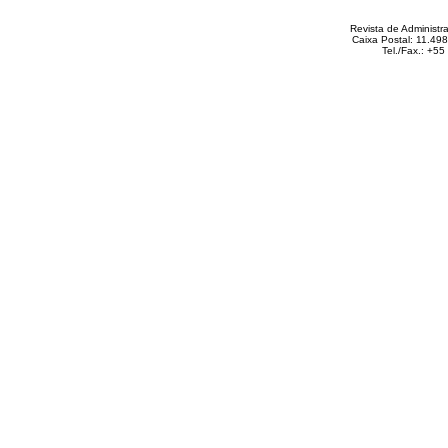
Revista de Administ
Caixa Postal: 11.49
Tel./Fax.: +5