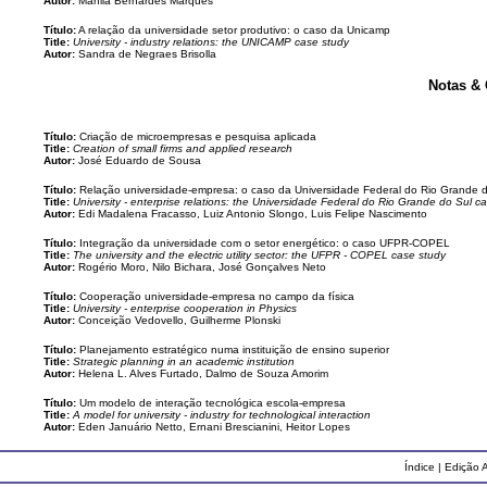
Autor:
Marília Bernardes Marques
Título:
A relação da universidade setor produtivo: o caso da Unicamp
Title:
University - industry relations: the UNICAMP case study
Autor:
Sandra de Negraes Brisolla
Notas &
Título:
Criação de microempresas e pesquisa aplicada
Title:
Creation of small firms and applied research
Autor:
José Eduardo de Sousa
Título:
Relação universidade-empresa: o caso da Universidade Federal do Rio Grande 
Title:
University - enterprise relations: the Universidade Federal do Rio Grande do Sul c
Autor:
Edi Madalena Fracasso, Luiz Antonio Slongo, Luis Felipe Nascimento
Título:
Integração da universidade com o setor energético: o caso UFPR-COPEL
Title:
The university and the electric utility sector: the UFPR - COPEL case study
Autor:
Rogério Moro, Nilo Bichara, José Gonçalves Neto
Título:
Cooperação universidade-empresa no campo da física
Title:
University - enterprise cooperation in Physics
Autor:
Conceição Vedovello, Guilherme Plonski
Título:
Planejamento estratégico numa instituição de ensino superior
Title:
Strategic planning in an academic institution
Autor:
Helena L. Alves Furtado, Dalmo de Souza Amorim
Título:
Um modelo de interação tecnológica escola-empresa
Title:
A model for university - industry for technological interaction
Autor:
Eden Januário Netto, Ernani Brescianini, Heitor Lopes
Índice
|
Edição A