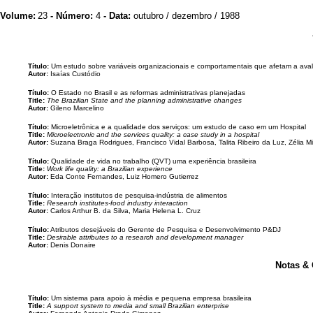
Volume:
23
- Número:
4
- Data:
outubro / dezembro / 1988
Título:
Um estudo sobre variáveis organizacionais e comportamentais que afetam a ava
Autor:
Isaías Custódio
Título:
O Estado no Brasil e as reformas administrativas planejadas
Title:
The Brazilian State and the planning administrative changes
Autor:
Gileno Marcelino
Título:
Microeletrônica e a qualidade dos serviços: um estudo de caso em um Hospital
Title:
Microelectronic and the services quality: a case study in a hospital
Autor:
Suzana Braga Rodrigues, Francisco Vidal Barbosa, Talita Ribeiro da Luz, Zélia Mi
Título:
Qualidade de vida no trabalho (QVT) uma experiência brasileira
Title:
Work life quality: a Brazilian experience
Autor:
Eda Conte Fernandes, Luiz Homero Gutierrez
Título:
Interação institutos de pesquisa-indústria de alimentos
Title:
Research institutes-food industry interaction
Autor:
Carlos Arthur B. da Silva, Maria Helena L. Cruz
Título:
Atributos desejáveis do Gerente de Pesquisa e Desenvolvimento P&DJ
Title:
Desirable attributes to a research and development manager
Autor:
Denis Donaire
Notas &
Título:
Um sistema para apoio à média e pequena empresa brasileira
Title:
A support system to media and small Brazilian enterprise