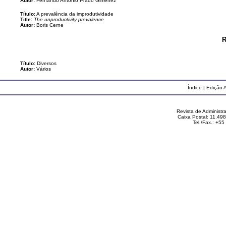
Autor:
Fernando Antonio Prado Gimenez
Título:
A prevalência da improdutividade
Title:
The unproductivity prevalence
Autor:
Boris Cerne
R
Título:
Diversos
Autor:
Vários
Índice
|
Edição A
Revista de Administ
Caixa Postal: 11.49
Tel./Fax.: +5