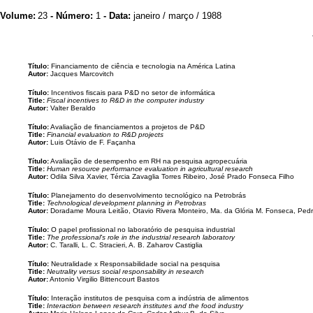
Volume:
23
- Número:
1
- Data:
janeiro / março / 1988
Título:
Financiamento de ciência e tecnologia na América Latina
Autor:
Jacques Marcovitch
Título:
Incentivos fiscais para P&D no setor de informática
Title:
Fiscal incentives to R&D in the computer industry
Autor:
Valter Beraldo
Título:
Avaliação de financiamentos a projetos de P&D
Title:
Financial evaluation to R&D projects
Autor:
Luis Otávio de F. Façanha
Título:
Avaliação de desempenho em RH na pesquisa agropecuária
Title:
Human resource performance evaluation in agricultural research
Autor:
Odila Silva Xavier, Tércia Zavaglia Torres Ribeiro, José Prado Fonseca Filho
Título:
Planejamento do desenvolvimento tecnológico na Petrobrás
Title:
Technological development planning in Petrobras
Autor:
Doradame Moura Leitão, Otavio Rivera Monteiro, Ma. da Glória M. Fonseca, Ped
Título:
O papel profissional no laboratório de pesquisa industrial
Title:
The professional's role in the industrial research laboratory
Autor:
C. Taralli, L. C. Stracieri, A. B. Zaharov Castiglia
Título:
Neutralidade x Responsabilidade social na pesquisa
Title:
Neutrality versus social responsability in research
Autor:
Antonio Virgilio Bittencourt Bastos
Título:
Interação institutos de pesquisa com a indústria de alimentos
Title:
Interaction between research institutes and the food industry