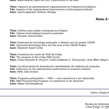
Autor:
Maria Helena Lopes da Cruz, Carlos Arthur B. da Silva
Título:
Impactos ao aprimoramento organizacional em institutos tecnológicos
Title:
Impacts of the organizational improvement in technological institutes
Autor:
Isak Krugliankas, Roberto Sbragia
Notas &
Título:
Critérios para avaliar a pesquisa tecnológica
Title:
Criterias technological research evaluation
Autor:
Eduardo Vasconcellos
Título:
Empresas de tecnologia avançada: o primeiro ano do projeto CEDIN
Title:
Advanced technology firms: the first year of the CEDIN Project
Autor:
Elizabeth Saad Corrêa
Título:
A estrutura do centro de P&D da Cofap
Title:
The structure of the Cofap R&D Center
Autor:
Carlos Eduardo B. Guzzoni, Carlos Adalberto C. Sannazzaro, Jose Milton Magri 
Título:
Condicionantes do desempenho administrativo de institutos de pesquisa
Title:
Influences on the administrative performance in research institutes
Autor:
Hélio Julio Gordon
Título:
Programa petroquimico — P&D — uma experiencia a ser observada
Title:
R&D Petrochemical Program: an experience to be observed
Autor:
Walter Schimmelpfeng
Índice
|
Edição A
Revista de Administ
Caixa Postal: 11.49