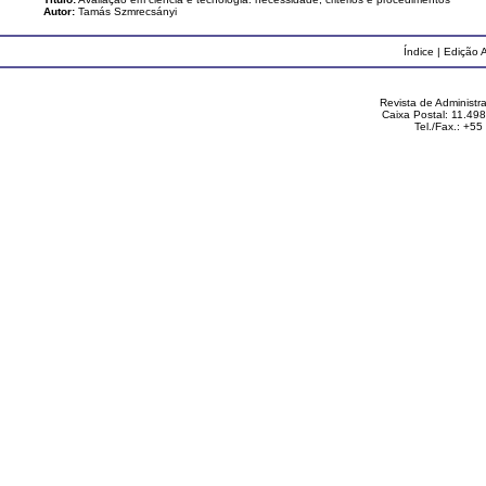
Autor:
Tamás Szmrecsányi
Índice
|
Edição A
Revista de Administ
Caixa Postal: 11.49
Tel./Fax.: +5