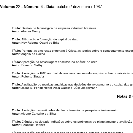
Volume:
22
- Número:
4
- Data:
outubro / dezembro / 1987
Título:
Gestão de tecnológica na empresa industrial brasileira
Autor:
Afonso Fleury
Título:
Tributação e formação de capital de risco
Autor:
Ney Roberto Ottoni de Brito
Título:
Por que as empresas exportam ? Critica as teorias sobre o comportamento expor
Autor:
Angela da Rocha
Título:
Aplicação da amostragem descritiva na análise de risco
Autor:
Eduardo Saliby
Título:
Avaliação da P&D ao nível da empresa: um estudo empírico sobre possíveis indi
Autor:
Roberto Sbragia
Título:
A utilização de técnicas analíticas nas decisões de investimento de capital das 
Autor:
Jaime E. Fensterseifer, Alain Galesne, Júlio Ziegelmann
Notas &
Título:
Avaliação das entidades de financiamento de pesquisa e treinamento
Autor:
Alberto Carvalho da Silva
Título:
Ciência e sociedade: reflexões sobre os problemas de planejamento e avaliação
Autor:
Henrique Rattner
Título:
Avaliação em ciência e tecnologia: necessidade, critérios e procedimentos