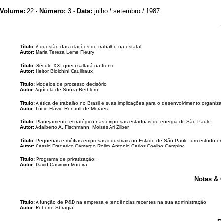
Volume:
22
- Número:
3
- Data:
julho / setembro / 1987
Título:
A questão das relações de trabalho na estatal
Autor:
Maria Tereza Leme Fleury
Título:
Século XXI quem saltará na frente
Autor:
Heitor Biolchini Caulliraux
Título:
Modelos de processo decisório
Autor:
Agrícola de Souza Bethlem
Título:
A ética de trabalho no Brasil e suas implicações para o desenvolvimento organiza
Autor:
Lúcio Flávio Renault de Moraes
Título:
Planejamento estratégico nas empresas estaduais de energia de São Paulo
Autor:
Adalberto A. Fischmann, Moisés Ari Zilber
Título:
Pequenas e médias empresas industriais no Estado de São Paulo: um estudo em
Autor:
Cássio Frederico Camargo Rolim, Antonio Carlos Coelho Campino
Título:
Programa de privatização:
Autor:
David Casimiro Moreira
Notas &
Título:
A função de P&D na empresa e tendências recentes na sua administração
Autor:
Roberto Sbragia