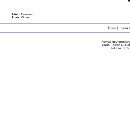
R
Título:
Diversos
Autor:
Vários
Índice
|
Edição A
Revista de Administ
Caixa Postal: 11.49
Tel./Fax.: +5