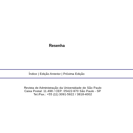
Resenha
Índice
|
Edição Anterior
|
Próxima Edição
Revista de Administração da Universidade de São Paulo
Caixa Postal: 11.498 / CEP: 05422-970 São Paulo - SP
Tel./Fax.: +55 (11) 3091-5922 / 3818-4002