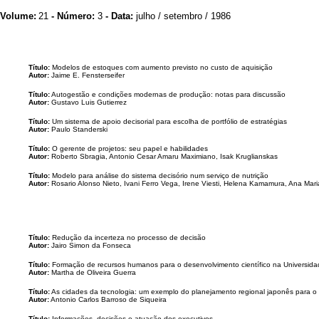
Volume:
21
- Número:
3
- Data:
julho / setembro / 1986
Título:
Modelos de estoques com aumento previsto no custo de aquisição
Autor:
Jaime E. Fensterseifer
Título:
Autogestão e condições modernas de produção: notas para discussão
Autor:
Gustavo Luis Gutierrez
Título:
Um sistema de apoio decisorial para escolha de portfólio de estratégias
Autor:
Paulo Standerski
Título:
O gerente de projetos: seu papel e habilidades
Autor:
Roberto Sbragia, Antonio Cesar Amaru Maximiano, Isak Kruglianskas
Título:
Modelo para análise do sistema decisório num serviço de nutrição
Autor:
Rosario Alonso Nieto, Ivani Ferro Vega, Irene Viesti, Helena Kamamura, Ana Mar
Título:
Redução da incerteza no processo de decisão
Autor:
Jairo Simon da Fonseca
Título:
Formação de recursos humanos para o desenvolvimento científico na Universidade
Autor:
Martha de Oliveira Guerra
Título:
As cidades da tecnologia: um exemplo do planejamento regional japonês para o
Autor:
Antonio Carlos Barroso de Siqueira
Título:
Informações, decisões e atuação dos executivos