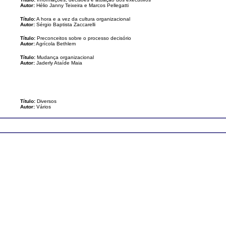
Autor:
Hélio Janny Teixeira e Marcos Pellegatti
Título:
A hora e a vez da cultura organizacional
Autor:
Sérgio Baptista Zaccarelli
Título:
Preconceitos sobre o processo decisório
Autor:
Agrícola Bethlem
Título:
Mudança organizacional
Autor:
Jaderly Ataíde Maia
Título:
Diversos
Autor:
Vários