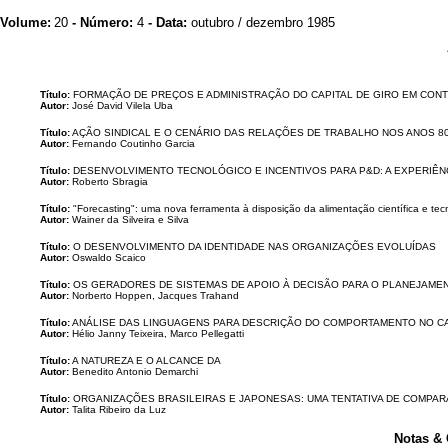
Volume:
20
- Número:
4
- Data:
outubro / dezembro 1985
Título:
FORMAÇÃO DE PREÇOS E ADMINISTRAÇÃO DO CAPITAL DE GIRO EM CONT
Autor:
José David Vilela Uba
Título:
AÇÃO SINDICAL E O CENÁRIO DAS RELAÇÕES DE TRABALHO NOS ANOS 8
Autor:
Fernando Coutinho Garcia
Título:
DESENVOLVIMENTO TECNOLÓGICO E INCENTIVOS PARA P&D: A EXPERIÊNC
Autor:
Roberto Sbragia
Título:
"Forecasting": uma nova ferramenta à disposição da alimentação científica e tec
Autor:
Wainer da Silveira e Silva
Título:
O DESENVOLVIMENTO DA IDENTIDADE NAS ORGANIZAÇÕES EVOLUÍDAS
Autor:
Oswaldo Scaico
Título:
OS GERADORES DE SISTEMAS DE APOIO À DECISÃO PARA O PLANEJAME
Autor:
Norberto Hoppen, Jacques Trahand
Título:
ANÁLISE DAS LINGUAGENS PARA DESCRIÇÃO DO COMPORTAMENTO NO C
Autor:
Hélio Janny Teixeira, Marco Pellegatti
Título:
A NATUREZA E O ALCANCE DA
Autor:
Benedito Antonio Demarchi
Título:
ORGANIZAÇÕES BRASILEIRAS E JAPONESAS: UMA TENTATIVA DE COMPA
Autor:
Talita Ribeiro da Luz
Notas &