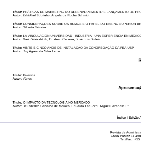
Título:
PRÁTICAS DE MARKETING NO DESENVOLVIMENTO E LANÇAMENTO DE P
Autor:
Zaki Akel Sobrinho, Angela da Rocha Schmidt
Título:
CONSIDERAÇÕES SOBRE OS RUMOS E O PAPEL DO ENSINO SUPERIOR BR
Autor:
Gilberto Teixeira
Título:
LA VINCULACIÓN UNIVERSIDAD - INDÚSTRIA - UNA EXPERIENCIA EN MÉXIC
Autor:
Mario Waissbluth, Gustavo Cadena, José Luis Solleiro
Título:
VINTE E CINCO ANOS DE INSTALAÇÃO DA CONGREGAÇÃO DA FEA-USP
Autor:
Ruy Aguiar da Silva Leme
R
Título:
Diversos
Autor:
Vários
Apresentaç
Título:
O IMPACTO DA TECNOLOGIA NO MERCADO
Autor:
Deusdedith Carvalho de Moraes, Eduardo Fanucchi, Miguel Fazanella F°
Índice
|
Edição A
Revista de Administ
Caixa Postal: 11.49
Tel./Fax.: +5