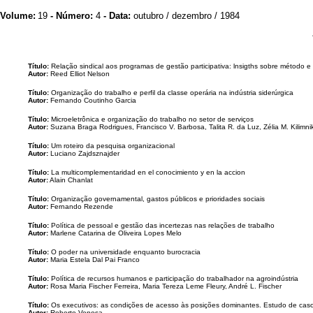
Volume:
19
- Número:
4
- Data:
outubro / dezembro / 1984
Título:
Relação sindical aos programas de gestão participativa: lnsigths sobre método
Autor:
Reed Elliot Nelson
Título:
Organização do trabalho e perfil da classe operária na indústria siderúrgica
Autor:
Fernando Coutinho Garcia
Título:
Microeletrônica e organização do trabalho no setor de serviços
Autor:
Suzana Braga Rodrigues, Francisco V. Barbosa, Talita R. da Luz, Zélia M. Kilimni
Título:
Um roteiro da pesquisa organizacional
Autor:
Luciano Zajdsznajder
Título:
La multicomplementaridad en el conocimiento y en la accion
Autor:
Alain Chanlat
Título:
Organização governamental, gastos públicos e prioridades sociais
Autor:
Fernando Rezende
Título:
Política de pessoal e gestão das incertezas nas relações de trabalho
Autor:
Marlene Catarina de Oliveira Lopes Melo
Título:
O poder na universidade enquanto burocracia
Autor:
Maria Estela Dal Pai Franco
Título:
Política de recursos humanos e participação do trabalhador na agroindústria
Autor:
Rosa Maria Fischer Ferreira, Maria Tereza Leme Fleury, André L. Fischer
Título:
Os executivos: as condições de acesso às posições dominantes. Estudo de cas
Autor:
Roberto Venosa