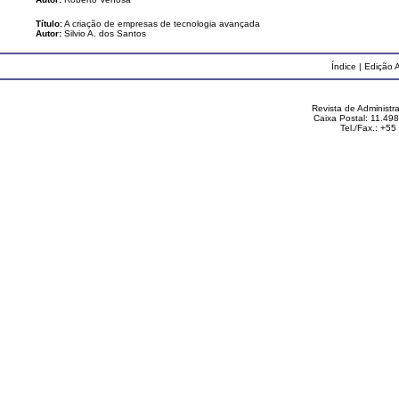
Título:
A criação de empresas de tecnologia avançada
Autor:
Silvio A. dos Santos
Índice
|
Edição A
Revista de Administ
Caixa Postal: 11.49
Tel./Fax.: +5