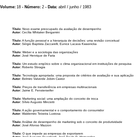
Volume:
18
- Número:
2
- Data:
abril / junho / 1983
Título:
Novo exame preocupado da avaliação de desempenho
Autor:
Cecília Whitaker Bergamini
Título:
A função pessoal e a hierarquia de decisões: uma revisão conceitual
Autor:
Sérgio Baptista Zaccarelli, Eunice Lacava Kwasnicka
Título:
Weber e a sociologia das organizações
Autor:
José Henrique de Faria
Título:
Um estudo empírico sobre o clima organizacional em instituições de pesquisa
Autor:
Roberto Sbragia
Título:
Tecnologia apropriada: uma proposta de critérios de avaliação e sua aplicação
Autor:
Belmiro Valverde Jobim Castor
Título:
Preços de transferência em empresas multinacionais
Autor:
Jaime E. Fensterseifer
Título:
Marketing social: uma ampliação do conceito de troca
Autor:
Sílvio Augusto Minciotti
Título:
A ação governamental e o comportamento do consumidor
Autor:
Waldemiro Teixeira Lustosa
Título:
Análise de desempenho de marketing sob o conceito de produtividade
Autor:
José Afonso Mazzon
Título:
O que impede as empresas de exportarem
Autor:
José Augusto Guagliardi, José Paulo G. Hernandes