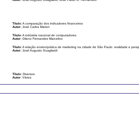
Título:
A comparação dos indicadores financeiros
Autor:
José Carlos Marion
Título:
A indústria nacional de computadores
Autor:
Gileno Fernandes Marcelino
Título:
A relação ensino/prática de marketing na cidade de São Paulo: realidade e persp
Autor:
José Augusto Guagliardi
Título:
Diversos
Autor:
Vários