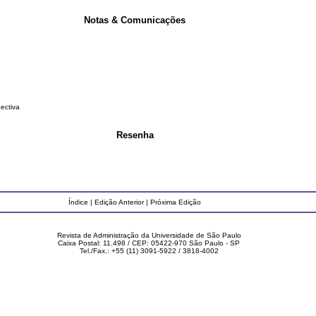
Notas & Comunicações
ectiva
Resenha
Índice
|
Edição Anterior
|
Próxima Edição
Revista de Administração da Universidade de São Paulo
Caixa Postal: 11.498 / CEP: 05422-970 São Paulo - SP
Tel./Fax.: +55 (11) 3091-5922 / 3818-4002