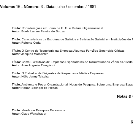
Volume:
16
- Número:
3
- Data:
julho / setembro / 1981
Título:
Considerações em Torno de D. O. e Cultura Organizacional
Autor:
Edela Lanzer Pereira de Souza
Título:
Características da Estrutura de Salários e Satisfação Salarial em Instituições de
Autor:
Roberto Coda
Título:
O Centro de Tecnologia na Empresa: Algumas Funções Gerenciais Críticas
Autor:
Jacques Marcovitch
Título:
Como Executivos de Empresas Exportadoras de Manufaturados Vêem as Ativida
Autor:
José Augusto Guagliardi
Título:
O Trabalho de Dirigentes de Pequenas e Médias Empresas
Autor:
Hélio Janny Teixeira
Título:
Ambiente e Poder Organizacional: Notas de Pesquisa Sobre uma Empresa Estat
Autor:
Renan Springer de Freitas
Notas &
Título:
Venda de Estoques Excessivos
Autor:
Claus Warschauer
R