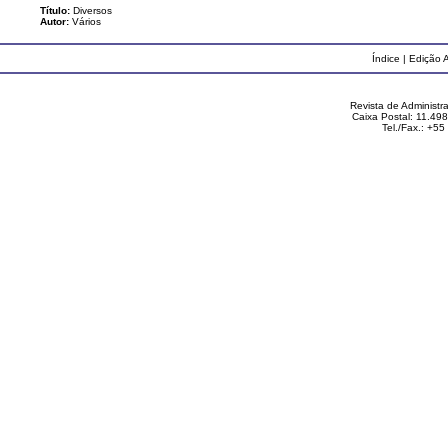
Título:
Diversos
Autor:
Vários
Índice
|
Edição A
Revista de Administ
Caixa Postal: 11.49
Tel./Fax.: +5